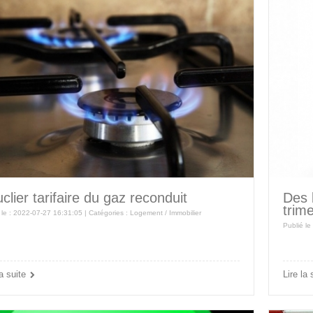
clier tarifaire du gaz reconduit
Des b
trim
 le : 2022-07-27 16:31:05 | Catégories :
Logement / Immobilier
Publié le
la suite
Lire la 