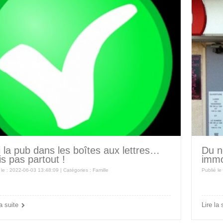
i la pub dans les boîtes aux lettres…
Du n
s pas partout !
immo
 le : 2022-06-03 13:48:09 | Catégories :
Famille
Publié le
la suite
Lire la 