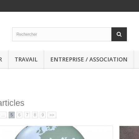
R
TRAVAIL
ENTREPRISE / ASSOCIATION
rticles
...
5
6
7
8
9
>>