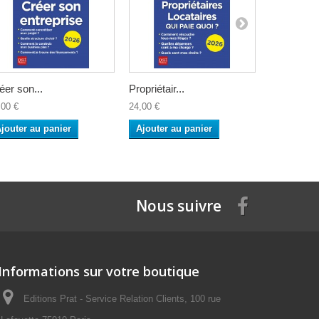
éer son...
Propriétair...
Successio
,00 €
24,00 €
26,00 €
jouter au panier
Ajouter au panier
Ajouter a
Nous suivre
Informations sur votre boutique
Editions Prat - Service Relation Clients, 100 rue