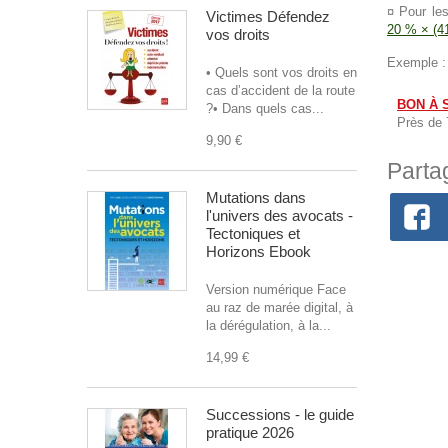
¤ Pour le
Victimes Défendez
20 % × (4
vos droits
Exemple :
• Quels sont vos droits en
cas d’accident de la route
BON À S
?• Dans quels cas...
Près de 7
9,90 €
Parta
Mutations dans
l'univers des avocats -
Tectoniques et
Horizons Ebook
Version numérique Face
au raz de marée digital, à
la dérégulation, à la...
14,99 €
Successions - le guide
pratique 2026