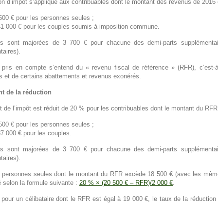
on d’impôt s’applique aux contribuables dont le montant des revenus de 2016 es
500 € pour les personnes seules ;
41 000 € pour les couples soumis à imposition commune.
es sont majorées de 3 700 € pour chacune des demi-parts supplémentair
aires).
 pris en compte s’entend du « revenu fiscal de référence » (RFR), c’est-
s et de certains abattements et revenus exonérés.
t de la réduction
 de l’impôt est réduit de 20 % pour les contribuables dont le montant du RFR
500 € pour les personnes seules ;
37 000 € pour les couples.
es sont majorées de 3 700 € pour chacune des demi-parts supplémentair
aires).
s personnes seules dont le montant du RFR excède 18 500 € (avec les mêmes 
é selon la formule suivante :
20 % × (20 500 € – RFR)/2 000 €
.
pour un célibataire dont le RFR est égal à 19 000 €, le taux de la réductio