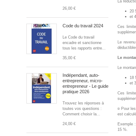
La réducti
26,00 €
20 
et 
Code du travail 2024
Ces limit
supplément
Le Code du travail
Le revenu
encadre et sanctionne
déductible
tous les rapports entre...
Le montan
35,00 €
Le montant
Indépendant, auto-
18 
entrepreneur, micro-
et 
entrepreneur - Le guide
pratique 2026
Ces limit
supplément
Trouvez les réponses à
toutes vos questions :
¤ Pour le
Comment choisir la...
est calcul
24,00 €
Exemple :
15 %.