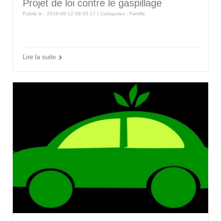
Projet de loi contre le gaspillage
Publié le : 2019-08-12 09:05:17 | Catégories :
Famille
Lire la suite