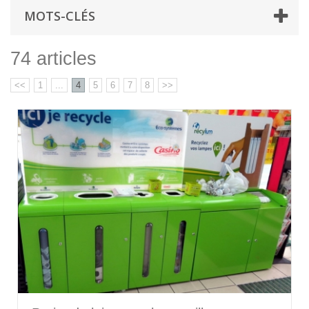
MOTS-CLÉS
74 articles
<<
1
...
4
5
6
7
8
>>